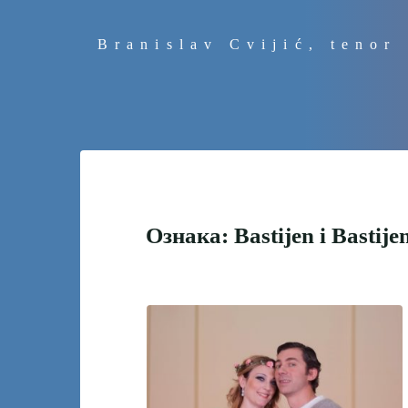
Preskoči
na
Branislav Cvijić, tenor
sadržaj
Ознака:
Bastijen i Bastije