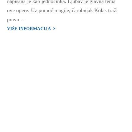
napisana je kao jednočinka. Ljubav je glavna tema
ove opere. Uz pomoć magije, čarobnjak Kolas traži
pravu …
VIŠE INFORMACIJA
"Bastijen
i
Bastijena"