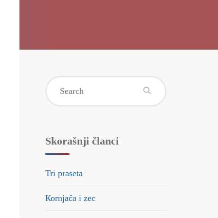
Search
for:
Skorašnji članci
Tri praseta
Коrnjača i zec