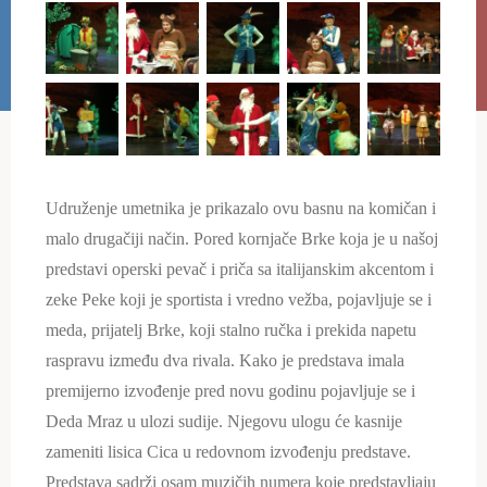
Udruženje umetnika je prikazalo ovu basnu na komičan i
malo drugačiji način. Pored kornjače Brke koja je u našoj
predstavi operski pevač i priča sa italijanskim akcentom i
zeke Peke koji je sportista i vredno vežba, pojavljuje se i
meda, prijatelj Brke, koji stalno ručka i prekida napetu
raspravu između dva rivala. Kako je predstava imala
premijerno izvođenje pred novu godinu pojavljuje se i
Deda Mraz u ulozi sudije. Njegovu ulogu će kasnije
zameniti lisica Cica u redovnom izvođenju predstave.
Predstava sadrži osam muzičih numera koje predstavljaju