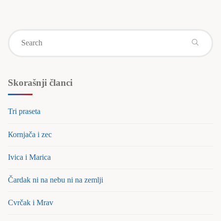
Se
for
Skorašnji članci
Tri praseta
Коrnjača i zec
Ivica i Marica
Čardak ni na nebu ni na zemlji
Cvrčak i Mrav