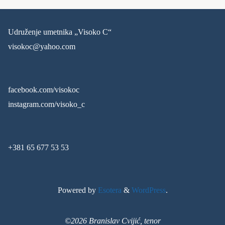
Udruženje umetnika „Visoko C“
visokoc@yahoo.com
facebook.com/visokoc
instagram.com/visoko_c
+381 65 677 53 53
Powered by
Esotera
&
WordPress
.
©2026 Branislav Cvijić, tenor