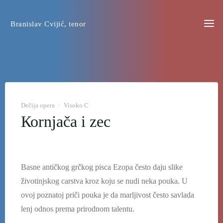
Preskoči
na
Branislav Cvijić, tenor
sadržaj
Dečija opera
/
Visoko C
Коrnjača i zec
Basne antičkog grčkog pisca Ezopa često daju slike
životinjskog carstva kroz koju se nudi neka pouka. U
ovoj poznatoj priči pouka je da marljivost često savlada
lenj odnos prema prirodnom talentu.