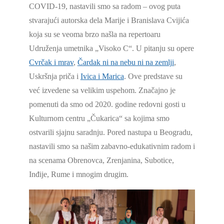
COVID-19, nastavili smo sa radom – ovog puta
stvarajući autorska dela Marije i Branislava Cvijića
koja su se veoma brzo našla na repertoaru
Udruženja umetnika „Visoko C“. U pitanju su opere
Cvrčak i mrav
,
Čardak ni na nebu ni na zemlji
,
Uskršnja priča i
Ivica i Marica
. Ove predstave su
već izvedene sa velikim uspehom. Značajno je
pomenuti da smo od 2020. godine redovni gosti u
Kulturnom centru „Čukarica“ sa kojima smo
ostvarili sjajnu saradnju. Pored nastupa u Beogradu,
nastavili smo sa našim zabavno-edukativnim radom i
na scenama Obrenovca, Zrenjanina, Subotice,
Inđije, Rume i mnogim drugim.