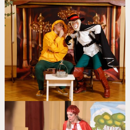
Mačak
u
čizmama
Crvenkapa