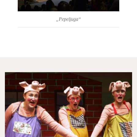
„Pepeljuga“
Tri
praseta