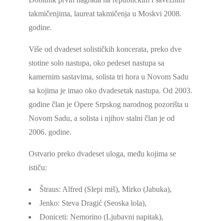
takmičenjima, laureat takmičenja u Moskvi 2008.
godine.
Više od dvadeset solističkih koncerata, preko dve
stotine solo nastupa, oko pedeset nastupa sa
kamernim sastavima, solista tri hora u Novom Sadu
sa kojima je imao oko dvadesetak nastupa. Od 2003.
godine član je Opere Srpskog narodnog pozorišta u
Novom Sadu, a solista i njihov stalni član je od
2006. godine.
Ostvario preko dvadeset uloga, među kojima se
ističu:
Štraus: Alfred (Slepi miš), Mirko (Jabuka),
Jenko: Steva Dragić (Seoska lola),
Doniceti: Nemorino (Ljubavni napitak),