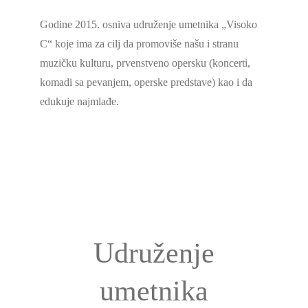
Godine 2015. osniva udruženje umetnika „Visoko
C“ koje ima za cilj da promoviše našu i stranu
muzičku kulturu, prvenstveno opersku (koncerti,
komadi sa pevanjem, operske predstave) kao i da
edukuje najmlađe.
Udruženje
umetnika