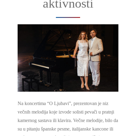
aktivnosti
Na koncertima “O Ljubavi”, prezentovan je niz
večnih melodija koje izvode solisti pevači u pratnji
kamernog sastava ili klavira. Večne melodije, bilo da
su u pitanju španske pesme, italijanske kancone ili