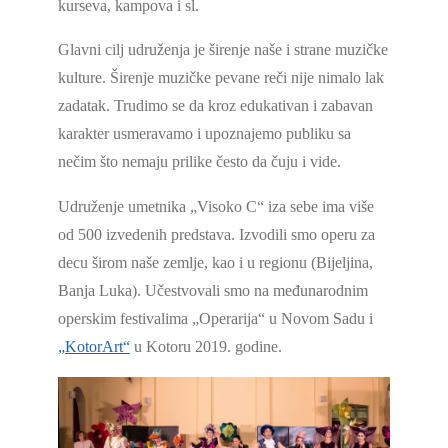
kurseva, kampova i sl.
Glavni cilj udruženja je širenje naše i strane muzičke
kulture. Širenje muzičke pevane reči nije nimalo lak
zadatak. Trudimo se da kroz edukativan i zabavan
karakter usmeravamo i upoznajemo publiku sa
nečim što nemaju prilike često da čuju i vide.
Udruženje umetnika „Visoko C“ iza sebe ima više
od 500 izvedenih predstava. Izvodili smo operu za
decu širom naše zemlje, kao i u regionu (Bijeljina,
Banja Luka). Učestvovali smo na međunarodnim
operskim festivalima „Operarija“ u Novom Sadu i
„KotorArt“
u Kotoru 2019. godine.