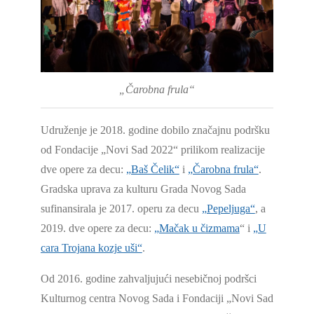
„Čarobna frula“
Udruženje je 2018. godine dobilo značajnu podršku
od Fondacije „Novi Sad 2022“ prilikom realizacije
dve opere za decu:
„Baš Čelik“
i
„Čarobna frula“
.
Gradska uprava za kulturu Grada Novog Sada
sufinansirala je 2017. operu za decu
„Pepeljuga“
, a
2019. dve opere za decu:
„Mačak u čizmama
“ i
„U
cara Trojana kozje uši“
.
Od 2016. godine zahvaljujući nesebičnoj podršci
Kulturnog centra Novog Sada i Fondaciji „Novi Sad