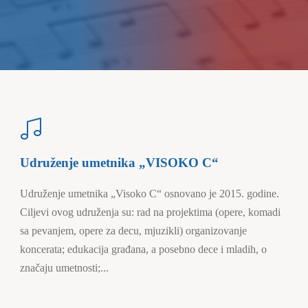
Udruženje umetnika „VISOKO C“
Udruženje umetnika „Visoko C“ osnovano je 2015. godine.
Ciljevi ovog udruženja su: rad na projektima (opere, komadi
sa pevanjem, opere za decu, mjuzikli) organizovanje
koncerata; edukacija građana, a posebno dece i mladih, o
značaju umetnosti;...