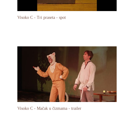
Visoko C - Tri praseta - spot
Visoko C - Mačak u čizmama - trailer