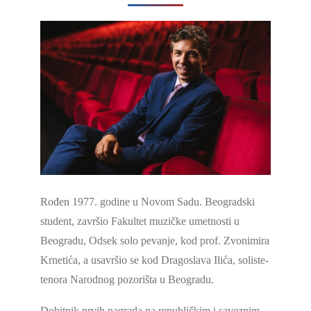
Rođen 1977. godine u Novom Sadu. Beogradski
student, završio Fakultet muzičke umetnosti u
Beogradu, Odsek solo pevanje, kod prof. Zvonimira
Krnetića, a usavršio se kod Dragoslava Ilića, soliste-
tenora Narodnog pozorišta u Beogradu.
Dobitnik prvih nagrada na republičkim i saveznim