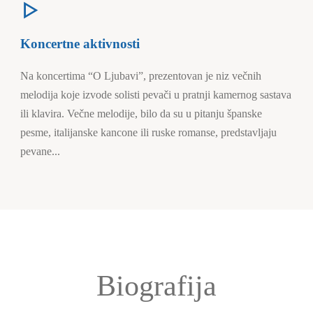
Koncertne aktivnosti
Na koncertima “O Ljubavi”, prezentovan je niz večnih
melodija koje izvode solisti pevači u pratnji kamernog sastava
ili klavira. Večne melodije, bilo da su u pitanju španske
pesme, italijanske kancone ili ruske romanse, predstavljaju
pevane...
Biografija