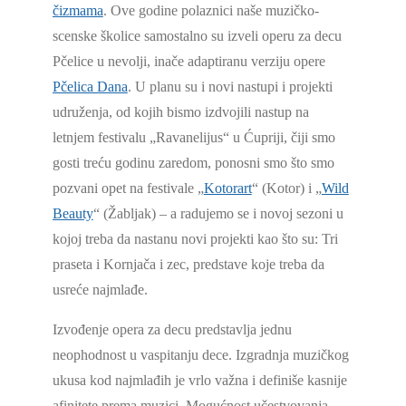
čizmama
. Ove godine polaznici naše muzičko-
scenske školice samostalno su izveli operu za decu
Pčelice u nevolji, inače adaptiranu verziju opere
Pčelica Dana
. U planu su i novi nastupi i projekti
udruženja, od kojih bismo izdvojili nastup na
letnjem festivalu „Ravanelijus“ u Ćupriji, čiji smo
gosti treću godinu zaredom, ponosni smo što smo
pozvani opet na festivale „
Kotorart
“ (Kotor) i „
Wild
Beauty
“ (Žabljak) – a radujemo se i novoj sezoni u
kojoj treba da nastanu novi projekti kao što su: Tri
praseta i Kornjača i zec, predstave koje treba da
usreće najmlađe.
Izvođenje opera za decu predstavlja jednu
neophodnost u vaspitanju dece. Izgradnja muzičkog
ukusa kod najmlađih je vrlo važna i definiše kasnije
afinitete prema muzici. Mogućnost učestvovanja