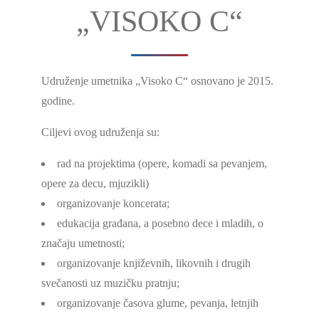
„VISOKO C“
Udruženje umetnika „Visoko C“ osnovano je 2015.
godine.
Ciljevi ovog udruženja su:
rad na projektima (opere, komadi sa pevanjem,
opere za decu, mjuzikli)
organizovanje koncerata;
edukacija građana, a posebno dece i mladih, o
značaju umetnosti;
organizovanje književnih, likovnih i drugih
svečanosti uz muzičku pratnju;
organizovanje časova glume, pevanja, letnjih