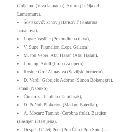
Guljelmo (Viva la mama), Arturo (Lučija od
Lamermura),
Šostakovič: Zinovij Barisovič (Katarina
Izmailova),
Logar: Vasilije (Pokondirena tikva),
V. Supe: Pigmalion (Lepa Galatea),
M. fon Veber: Abu Hasan (Abu Hasan),
Lorcing: Adolf (Proba za operu),
Rosini: Grof Almaviva (Seviljski berberin),
Đ. Verdi: Gabrijele Adorno (Simon Bokanegra),
Ismail (Nabuko),
Čimaroza: Paolino (Tajni brak),
Đ. Pučini: Pinkerton (Madam Baterflaj),
A. Mocart: Tamino (Čarobna frula), Bastijen
(Bastijen i Bastijena),
Despić: Učitelj Pera (Pop Ćira i Pop Spira)…