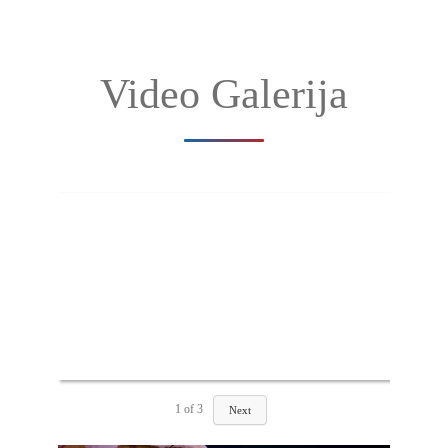
Video Galerija
1
of
3
Next