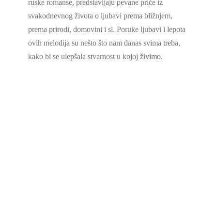
ruske romanse, predstavljaju pevane priče iz
svakodnevnog života o ljubavi prema bližnjem,
prema prirodi, domovini i sl. Poruke ljubavi i lepota
ovih melodija su nešto što nam danas svima treba,
kako bi se ulepšala stvarnost u kojoj živimo.