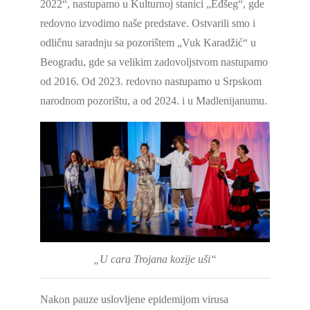
2022“, nastupamo u Kulturnoj stanici „Eđšeg“, gde
redovno izvodimo naše predstave. Ostvarili smo i
odličnu saradnju sa pozorištem „Vuk Karadžić“ u
Beogradu, gde sa velikim zadovoljstvom nastupamo
od 2016. Od 2023. redovno nastupamo u Srpskom
narodnom pozorištu, a od 2024. i u Madlenijanumu.
„U cara Trojana kozije uši“
Nakon pauze uslovljene epidemijom virusa