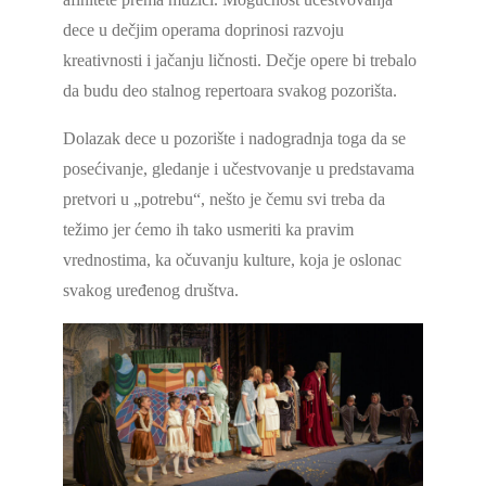
dece u dečjim operama doprinosi razvoju
kreativnosti i jačanju ličnosti. Dečje opere bi trebalo
da budu deo stalnog repertoara svakog pozorišta.
Dolazak dece u pozorište i nadogradnja toga da se
posećivanje, gledanje i učestvovanje u predstavama
pretvori u „potrebu“, nešto je čemu svi treba da
težimo jer ćemo ih tako usmeriti ka pravim
vrednostima, ka očuvanju kulture, koja je oslonac
svakog uređenog društva.