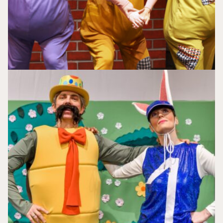
Коrnjača
i
zec