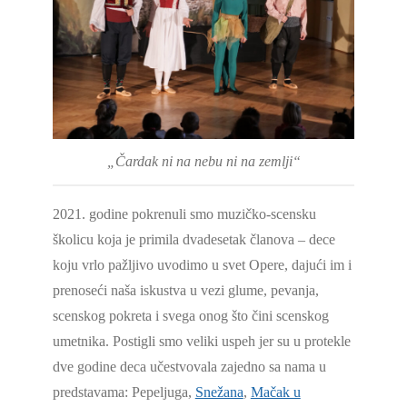
„Čardak ni na nebu ni na zemlji“
2021. godine pokrenuli smo muzičko-scensku
školicu koja je primila dvadesetak članova – dece
koju vrlo pažljivo uvodimo u svet Opere, dajući im i
prenoseći naša iskustva u vezi glume, pevanja,
scenskog pokreta i svega onog što čini scenskog
umetnika. Postigli smo veliki uspeh jer su u protekle
dve godine deca učestvovala zajedno sa nama u
predstavama: Pepeljuga,
Snežana
,
Mačak u