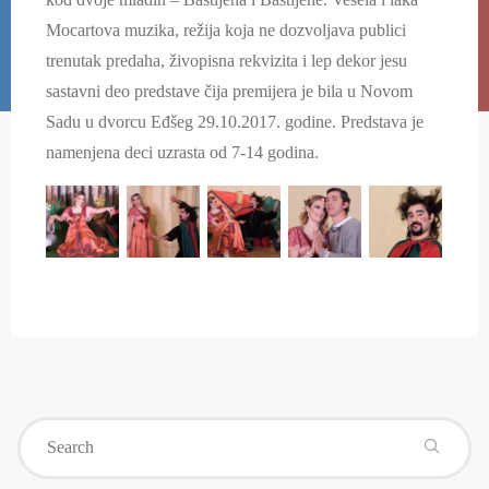
Mocartova muzika, režija koja ne dozvoljava publici
trenutak predaha, živopisna rekvizita i lep dekor jesu
sastavni deo predstave čija premijera je bila u Novom
Sadu u dvorcu Eđšeg 29.10.2017. godine. Predstava je
namenjena deci uzrasta od 7-14 godina.
Se
for