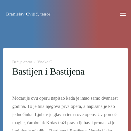
Preskoči
na
Branislav Cvijić, tenor
sadržaj
Dečija opera
/
Visoko C
Bastijen i Bastijena
Mocart je ovu operu napisao kada je imao samo dvanaest
godina. To je bila njegova prva opera, a napisana je kao
jednočinka. Ljubav je glavna tema ove opere. Uz pomoć
magije, čarobnjak Kolas traži pravu ljubav i pronalazi je
kod dvoje mladih – Bastijena i Bastijene. Vesela i laka