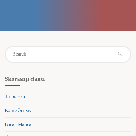
Se
for
Skorašnji članci
Tri praseta
Коrnjača i zec
Ivica i Marica