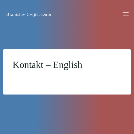
Preskoči
na
Branislav Cvijić, tenor
sadržaj
Kontakt – English